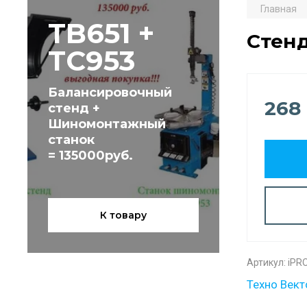
Главная
TB651 +
Стен
TC953
Балансировочный
268
стенд +
Шиномонтажный
станок
= 135000руб.
К товару
Артикул:
iPR
Техно Вект