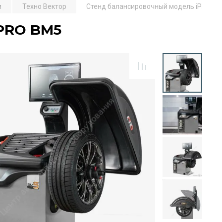
и
Техно Вектор
Стенд балансировочный модель iPRO B
PRO BM5