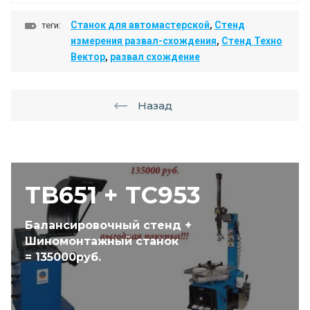
Станок для автомастерской
,
Стенд
теги:
измерения развал-схождения
,
Стенд Техно
Вектор
,
развал схождение
Назад
TB651 + TC953
Балансировочный стенд +
Шиномонтажный станок
= 135000руб.